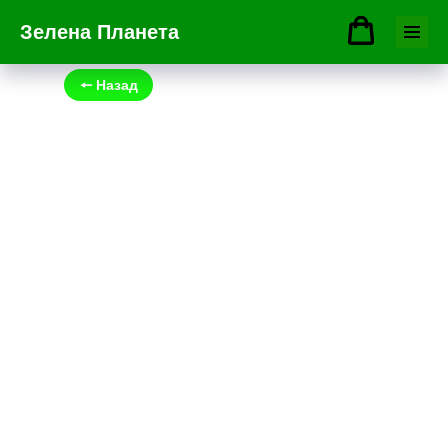
Зелена Планета
🠔 Назад