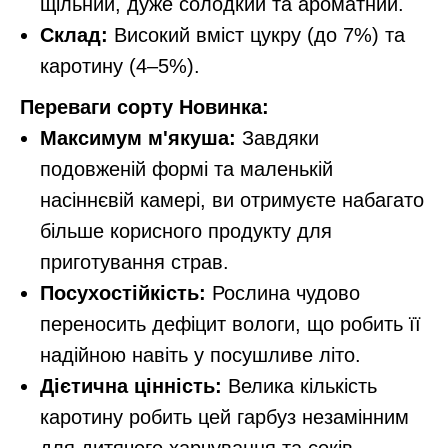
щільний, дуже солодкий та ароматний.
Склад:
Високий вміст цукру (до 7%) та
каротину (4–5%).
Переваги сорту Новинка:
Максимум м'якуша:
Завдяки
подовженій формі та маленькій
насіннєвій камері, ви отримуєте набагато
більше корисного продукту для
приготування страв.
Посухостійкість:
Рослина чудово
переносить дефіцит вологи, що робить її
надійною навіть у посушливе літо.
Дієтична цінність:
Велика кількість
каротину робить цей гарбуз незамінним