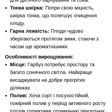
для дитячого харчування та соків.
Тонка шкірка:
Попри свою міцність,
шкірка тонка, що полегшує очищення
плоду.
Гарна лежкість:
Плоди чудово
зберігаються протягом зими, стаючи з
часом ще ароматнішими.
Особливості вирощування:
Місце:
Гарбуз потребує простору та
багато сонячного світла. Найкраще
висаджувати на добре прогрітих
ділянках.
Полив:
Хоча сорт і посухостійкий,
помірний полив у період активного росту
плодів сприятиме отриманню рекордних