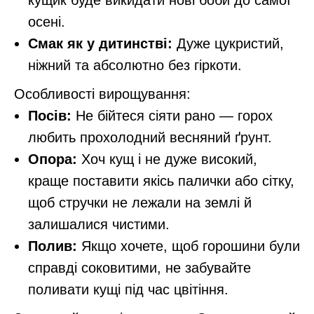
кущик буде викидати нові боби до самої
осені.
Смак як у дитинстві:
Дуже цукристий,
ніжний та абсолютно без гіркоти.
Особливості вирощування:
Посів:
Не бійтеся сіяти рано — горох
любить прохолодний весняний ґрунт.
Опора:
Хоч кущ і не дуже високий,
краще поставити якісь палички або сітку,
щоб стручки не лежали на землі й
залишалися чистими.
Полив:
Якщо хочете, щоб горошини були
справді соковитими, не забувайте
поливати кущі під час цвітіння.