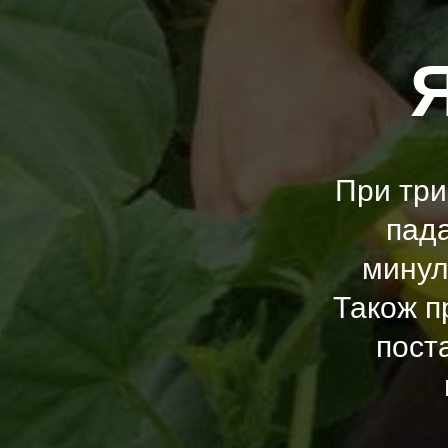
Я
При три
пада
минул
Також п
пост