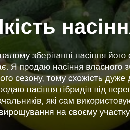
кість насін
валому зберіганні насіння його 
є. Я продаю насіння власного 
ого сезону, тому схожість дуже 
родаю насіння гібридів від пере
ачальників, які сам використову
вирощування на своєму участку