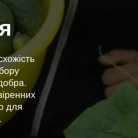
ня
схожість
збору
добра.
віренних
ю для
.