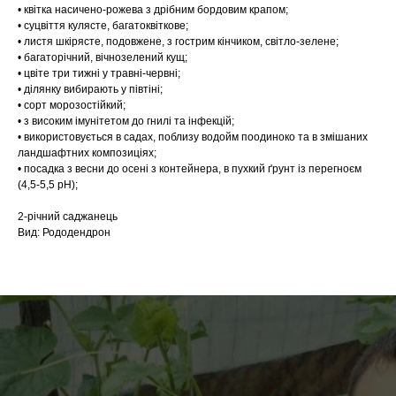
• квітка насичено-рожева з дрібним бордовим крапом;
• суцвіття кулясте, багатоквіткове;
• листя шкірясте, подовжене, з гострим кінчиком, світло-зелене;
• багаторічний, вічнозелений кущ;
• цвіте три тижні у травні-червні;
• ділянку вибирають у півтіні;
• сорт морозостійкий;
• з високим імунітетом до гнилі та інфекцій;
• використовується в садах, поблизу водойм поодиноко та в змішаних
ландшафтних композиціях;
• посадка з весни до осені з контейнера, в пухкий ґрунт із перегноєм
(4,5-5,5 pH);
2-річний саджанець
Вид: Рододендрон