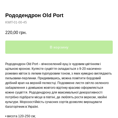
Рододендрон Old Port
KWIT-01-00-45
220,00
грн.
В корзину
Рододендрон Old Port – вічнозелений кущ із чудовим цвітінням і
щільною кроною. Кулясте суцвіття складається з 9-20 насичено-
рожевих квіток із легким пурпуровим тоном, з яких кумедно виглядають
пильовики-перлинки. Придивившись, можна помітити бордовий
дрібний крап на верхній пелюстці. Подовжене листя світло-зеленого
забарвлення з домішкою жовтого відтінку красиво оформляється
кожне суцвіття. Рододендрону для максимальної декоративності
потрібно підібрати місце в півтіні, де люблять рости верески, хвойні
культури. Морозостійкість сучасних сортів дозволяє вирощувати
багаторічник в Україні.
• висота 120-250 см;