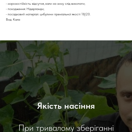
• морозостійкість: відсутня, кали на зиму слід викопати;
• походження: Нідерланди;
• посадковий матеріал: цибулини преміальної якості 18/20.
Вид: Кала
Якість насіння
При тривалому зберіганні