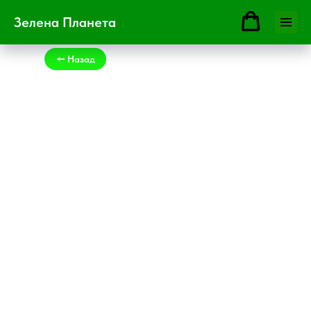
Зелена Планета
🠔 Назад