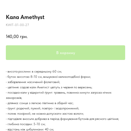
Кала Amethyst
KWIT-01-00-27
140,00
грн.
В корзину
• висота рослини: в середньому 60 см;
• бутон: висотою 8-10 см, вишуканої келихоподібної форми;
• забарвлення: насичений фіолетовий;
• цвітіння: садові кали Аметист цвітуть з червня по вересень;
• посадка кали у відкритий ґрунт: травень, повинна минути загроза нічних
заморозків;
• ділянка: сонце з легкою півтінню в обідній час;
• ґрунт: родючий, пухкий, повітро- і водопроникний;
• полив: помірний, не можна допускати застою вологи;
• підгодівля: вносьте добрива в період формування бутонів для рясного цвітіння;
• глибина посадки: 5-10 см;
• відстань між цибулинами: 40 см;