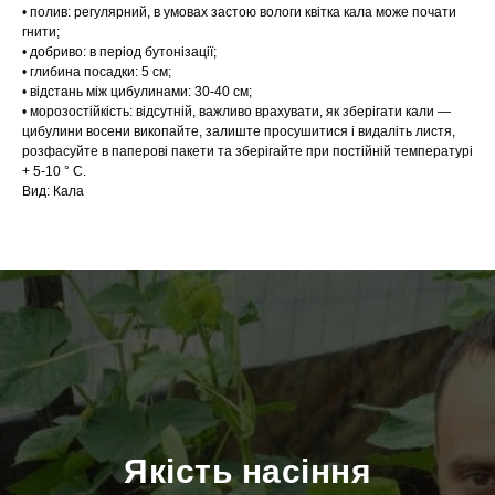
• полив: регулярний, в умовах застою вологи квітка кала може почати
гнити;
• добриво: в період бутонізації;
• глибина посадки: 5 см;
• відстань між цибулинами: 30-40 см;
• морозостійкість: відсутній, важливо врахувати, як зберігати кали —
цибулини восени викопайте, залиште просушитися і видаліть листя,
розфасуйте в паперові пакети та зберігайте при постійній температурі
+ 5-10 ° С.
Вид: Кала
Якість насіння