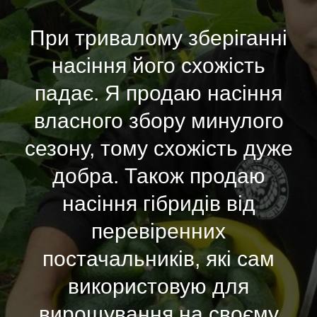
При тривалому зберіганні
насіння його схожість
падає. Я продаю насіння
власного збору минулого
сезону, тому схожість дуже
добра. Також продаю
насіння гібридів від
перевіренних
постачальників, які сам
використовую для
вирощування на своєму