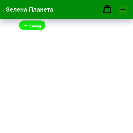
Зелена Планета
🠔 Назад