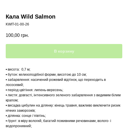
Кала Wild Salmon
KWIT-01-00-26
100,00
грн.
В корзину
• висота: 0,7 м;
• бутон: келихоподібної форми, висотою до 10 см;
• забарвлення: насичений рожевий відтінок, що переходить в
лососевий;
• період цвітіння: липень-вересень;
• листя: довгасті, інтенсивного зеленого забарвлення з видимим білим
крапом;
• висадка цибулин на ділянку: кінець травня, важливо виключити ризик
нічних заморозків;
• ділянка: сонце / півтінь;
• ґрунт: в міру вологий, багатий поживними речовинами, волого- і
водопроникний;