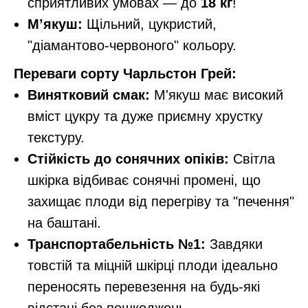
сприятливих умовах — до
18 кг
!
М’якуш:
Щільний, цукристий,
"діамантово-червоного" кольору.
Переваги сорту Чарльстон Грей:
Винятковий смак:
М'якуш має високий
вміст цукру та дуже приємну хрустку
текстуру.
Стійкість до сонячних опіків:
Світла
шкірка відбиває сонячні промені, що
захищає плоди від перегріву та "печення"
на баштані.
Транспортабельність №1:
Завдяки
товстій та міцній шкірці плоди ідеально
переносять перевезення на будь-які