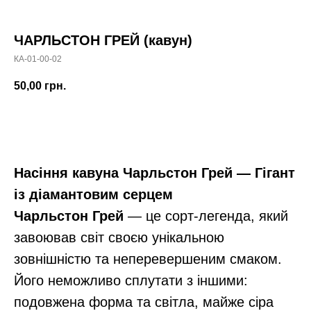
ЧАРЛЬСТОН ГРЕЙ (кавун)
КA-01-00-02
50,00
грн.
В корзину
Насіння кавуна Чарльстон Грей — Гігант
із діамантовим серцем
Чарльстон Грей
— це сорт-легенда, який
завоював світ своєю унікальною
зовнішністю та неперевершеним смаком.
Його неможливо сплутати з іншими:
подовжена форма та світла, майже сіра