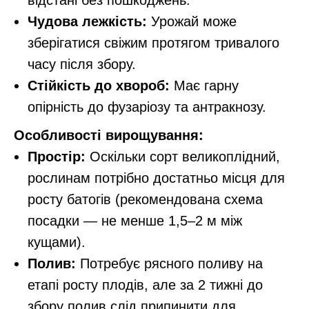
відстані без пошкоджень.
Чудова лежкість:
Урожай може
зберігатися свіжим протягом тривалого
часу після збору.
Стійкість до хвороб:
Має гарну
опірність до фузаріозу та антракнозу.
Особливості вирощування:
Простір:
Оскільки сорт великоплідний,
рослинам потрібно достатньо місця для
росту батогів (рекомендована схема
посадки — не менше 1,5–2 м між
кущами).
Полив:
Потребує рясного поливу на
етапі росту плодів, але за 2 тижні до
збору полив слід припинити для