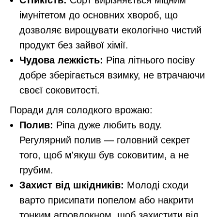
Стійкість:
Сорт вирізняється міцним
імунітетом до основних хвороб, що
дозволяє вирощувати екологічно чистий
продукт без зайвої хімії.
Чудова лежкість:
Ріпа літнього посіву
добре зберігається взимку, не втрачаючи
своєї соковитості.
Поради для солодкого врожаю:
Полив:
Ріпа дуже любить воду.
Регулярний полив — головний секрет
того, щоб м'якуш був соковитим, а не
грубим.
Захист від шкідників:
Молоді сходи
варто присипати попелом або накрити
тонким агровлокном, щоб захистити від