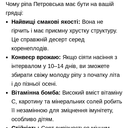
Чому ріпа Петровська має бути на вашій
грядці:
Найвищі смакові якості:
Вона не
гірчить і має приємну хрустку структуру.
Це справжній десерт серед
коренеплодів.
Конвеєр врожаю:
Якщо сіяти насіння з
інтервалом у 10–14 днів, ви зможете
збирати свіжу молоду ріпу з початку літа
і до пізньої осені.
Вітамінна бомба:
Високий вміст вітаміну
С, каротину та мінеральних солей робить
її незамінною для зміцнення імунітету,
особливо дітям.